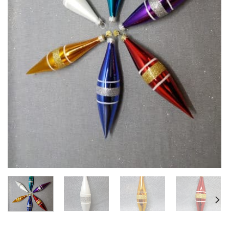
CASINO AM KORNMARKT TRIER
WENN SIE NOCH FRAGEN HABEN, DIE SIE BETREFFEN, HOFFEN WIR, DASS
SIE DIESE UNTEN BEANTWORTET FINDEN.
DARÜBER HINAUS UMFASST DAS PORTFOLIO EINE VIELZAHL VON
SPIELEN AUS VERSCHIEDENEN GENRES, DARUNTER VIDEO-SLOTS, LIVE-
CASINOSPIELE UND TISCHSPIELE.
Beste blackjack taktik
Staatliches Online Casino
Cherry Trio ist ein neuer klassischer Slot, der von iSoftBet
entwickelt wurde.
Casino Hamburg Permanenzen
Dies gibt Ihnen die Möglichkeit, alles auszuprobieren, was die
Zagreb-Website zu bieten hat, einschließlich der
Funktionsweise des Spiels, der Regeln, der Website-
Oberfläche und mehr.
Wie Man Blackjack Spielt