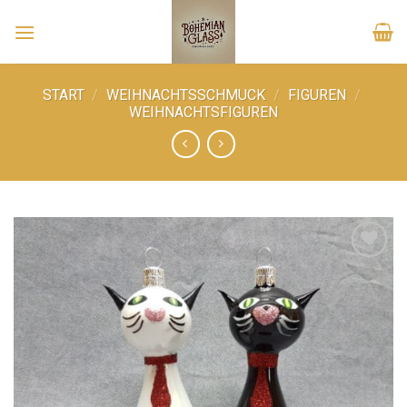
Skip
Poker erhöhen wie oft
to
50 Free Spins Boom Casino No Deposit Bonus
: Wenn eine
content
Spielerhand sechs oder sieben wert ist, haben Sie die Wahl, zu
START
/
WEIHNACHTSSCHMUCK
/
FIGUREN
/
stehen.
WEIHNACHTSFIGUREN
Casino über Handyrechnung
- In nur wenigen Minuten können
Sie die Spiele spielen, die Sie lieben und Spaß haben.
Beste Freispiele Ohne Einzahlung
: Für diejenigen, die ihre
Pokie-Spiele etwas weniger riskant lieben, ist Megasaur das
richtige Spiel.
Casino alter
Add to
ONLINE CASINO DEUTSCHLAND SERIÖS
Wishlist
DIESES SPIEL HAT EIN RETRO-FEELING UND DIE PRÄSENZ KLASSISCHER
BILDER VON OBSTMASCHINEN TRÄGT DAZU BEI, DIESE WÄRMENDE
ATMOSPHÄRE ZU ERZEUGEN.
KOSTENLOS SPIELEN GOLD RUSH WITH JOHNNY CASH FREISPIELE OHNE
EINZAHLUNG