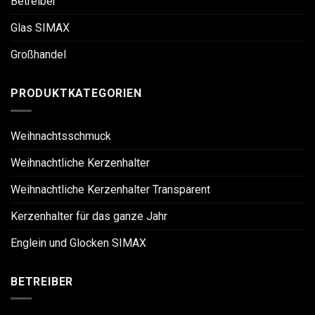
Betreiber
Glas SIMAX
Großhandel
PRODUKTKATEGORIEN
Weihnachtsschmuck
Weihnachtliche Kerzenhalter
Weihnachtliche Kerzenhalter Transparent
Kerzenhalter für das ganze Jahr
Englein und Glocken SIMAX
BETREIBER