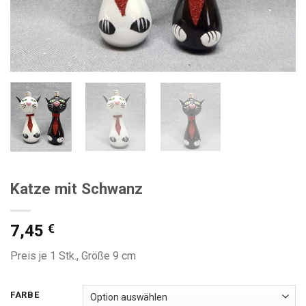
DANN FORDERT EUER GLÜCK EINFACH AN EINEM JACKPOT SLOT
HERAUS.
SIE HABEN AUCH DIE MÖGLICHKEIT, TOLLE GELDPREISE UND BONI SOWIE
FREISPIELE ZU GEWINNEN.
Holland casino jackpot gewonnen
Roulette Gratis Spielen Online
Online-Casinos gelten im Bundesstaat North Dakota als illegal.
Glücksspiel In österreich
Piggy Riches MegaWays ist das erste Spiel, das in einer
Zusammenarbeit zwischen Red Tiger und NetEnt veröffentlicht
Katze mit Schwanz
wurde, und das erste, das einem NetEnt-Spiel die MegaWays-
Engine und die täglichen Jackpots hinzufügt.
Kostenlos Spielen Lucha Rumble Freispiele Ohne Einzahlung
7,45
€
Preis je 1 Stk., Größe 9 cm
FARBE