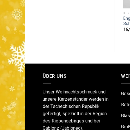
WEIHNACHTLICHE KERZENHALTER
WEIHNACHTLICHE KERZENHALTER
KERZENHALTER AUS GLAS
KER
Weinachtliches Iglu –
Eng
Engel für Kerze
Komet
Sch
16,95
€
16,95
€
16
ÜBER UNS
WEI
Unser Weihnachtsschmuck und
Ges
unsere Kerzenständer werden in
Betr
der Tschechischen Republik
gefertigt, speziell in der Region
Gla
des Riesengebirges und bei
Gro
Gablonz (Jablonec).