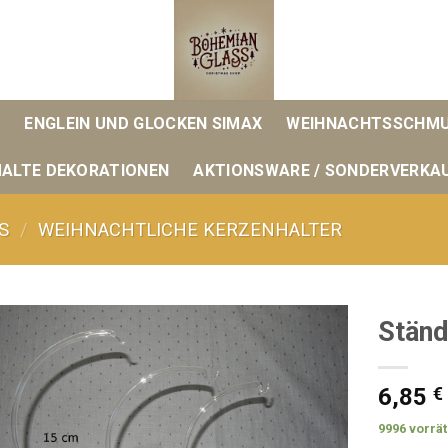
s
: Sie können Psycho Dice ohne Einschränkungen im Demo-Modus
ieler gedacht, die Neteller auch in anderen Bereichen benötigen.
K
ENGLEIN UND GLOCKEN SIMAX
WEIHNACHTSSCHM
: Manchmal gehen Überwachungsagenten durch den Casinoboden
ALTE DEKORATIONEN
AKTIONSWARE / SONDERVERKAU
S
/
WEIHNACHTLICHE KERZENHALTER
OREN IST EIN HIT DER BERÜHMTEN FIRMA ELK STUDIOS.
WESTSPIEL CAS
EMO-MODUS VERFÜGBAR.
CH UND NACH DIE MÖGLICHKEIT, TICKETS ONLINE ÜBER STAATLICH REGU
lung
Ständ
s MasterCard-Logo sehen.
6,85
€
Add to
Wishlist
9996 vorrät
ler nämlich nicht in Vorkasse.