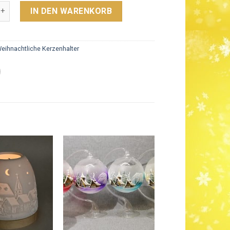
12 cm Menge
IN DEN WARENKORB
eihnachtliche Kerzenhalter
Add to
Add to
Wishlist
Wishlist