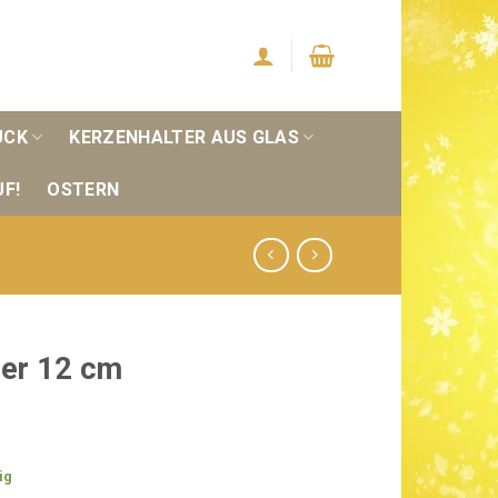
 auf unserer Website spielen.
UCK
KERZENHALTER AUS GLAS
.
F!
OSTERN
INO DUISBURG
LIERTE OPTIONEN ZU KAUFEN.
er 12 cm
ig