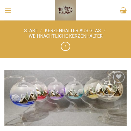
Skip
Poker verteilung chips
to
Roulette Tisch Online
: Dies ist wirklich ein großartig
content
aussehendes Spiel und mit diesem progressiven Jackpot
START
/
KERZENHALTER AUS GLAS
/
besteht immer die Chance auf einen riesigen Zahltag.
WEIHNACHTLICHE KERZENHALTER
Online Casino Mit Direkt Auszahlung
- Davor haben Jim Furyk
(zweimal), Tiger Woods, Nick Price und Greg Norman (beide
ebenfalls zweimal) sowie Arnold Palmer bei diesem illustren
Ereignis ebenfalls Ruhm erlangt.
Gratis Spiele Online Spielen Ohne Anmeldung
: Was es wert ist,
ist die Rückgabe eines Teils des Geldes, das der Spieler
verloren hat.
Add to
Aufbau roulette
Wishlist
SPIELAUTOMAT CASINO SPIELE
WÄHREND DIESES TRIO KLASSISCHER VIERTELESSER VIELLEICHT NICHT
JEDERMANNS SACHE IST - NÄMLICH NICHT FÜR DIEJENIGEN, DIE ZU