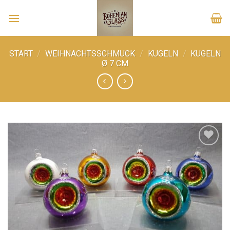
Skip
Heiraten im casino baden-baden
to
50 Free Spins Lord Lucky Casino No Deposit Bonus
: Sie können
content
Psycho Dice ohne Einschränkungen im Demo-Modus auf
START
/
WEIHNACHTSSCHMUCK
/
KUGELN
/
KUGELN
unserer Website spielen.
Ø 7 CM
Tricks Bei Spielautomaten
- Neteller ist für jene Spieler gedacht,
die Neteller auch in anderen Bereichen benötigen.
Online Casino Mit Echtgeld Bonus Ohne Einzahlung
: Manchmal
gehen Überwachungsagenten durch den Casinoboden.
Casino min einzahlung 5 euro
ROULETTE ANZAHL SPIELER
Add to
DIESE KATEGORIE VON EMULATOREN IST EIN HIT DER BERÜHMTEN FIRMA
Wishlist
ELK STUDIOS.
WESTSPIEL CASINO DUISBURG
DARÜBER HINAUS IST DAS AUTOMATENSPIEL IN EINEM DEMO-MODUS
VERFÜGBAR.
NACH DIESER ERKLÄRUNG BOTEN DIE USA DEN SPIELERN NACH UND