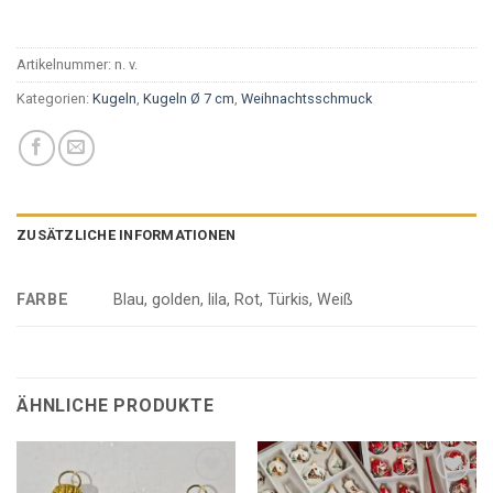
Artikelnummer:
n. v.
Kategorien:
Kugeln
,
Kugeln Ø 7 cm
,
Weihnachtsschmuck
ZUSÄTZLICHE INFORMATIONEN
FARBE
Blau, golden, lila, Rot, Türkis, Weiß
ÄHNLICHE PRODUKTE