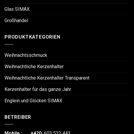
Glas SIMAX
Großhandel
PRODUKTKATEGORIEN
Weihnachtsschmuck
Weihnachtliche Kerzenhalter
Weihnachtliche Kerzenhalter Transparent
Kerzenhalter für das ganze Jahr
Englein und Glocken SIMAX
BETREIBER
Mobile.: +420
603 532 443