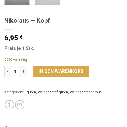
Nikolaus – Kopf
6,95
€
Preis je 1 Stk.
9999 vorrätig
Nikolaus - Kopf Menge
IN DEN WARENKORB
Kategorien:
Figuren
,
Weihnachtsfiguren
,
Weihnachtsschmuck