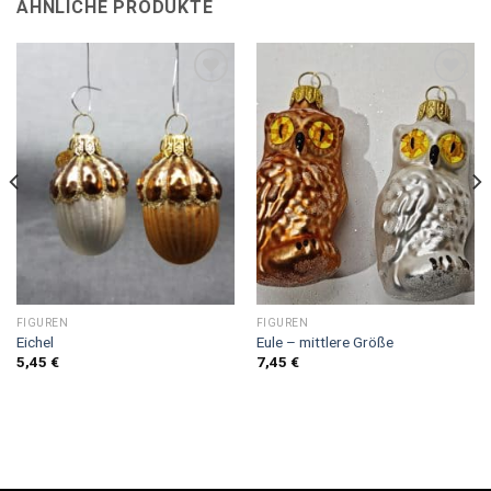
ÄHNLICHE PRODUKTE
Add to
Add to
Wishlist
Wishlist
FIGUREN
FIGUREN
Eichel
Eule – mittlere Größe
5,45
€
7,45
€