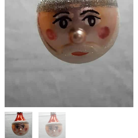
CASINO AM KORNMARKT TRIER
WENN SIE NOCH FRAGEN HABEN, DIE SIE BETREFFEN, HOFFEN WIR, DASS
SIE DIESE UNTEN BEANTWORTET FINDEN.
DARÜBER HINAUS UMFASST DAS PORTFOLIO EINE VIELZAHL VON
SPIELEN AUS VERSCHIEDENEN GENRES, DARUNTER VIDEO-SLOTS, LIVE-
CASINOSPIELE UND TISCHSPIELE.
Beste blackjack taktik
Staatliches Online Casino
Cherry Trio ist ein neuer klassischer Slot, der von iSoftBet
entwickelt wurde.
Casino Hamburg Permanenzen
Dies gibt Ihnen die Möglichkeit, alles auszuprobieren, was die
Zagreb-Website zu bieten hat, einschließlich der
Funktionsweise des Spiels, der Regeln, der Website-
Oberfläche und mehr.
Wie Man Blackjack Spielt