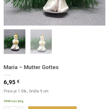
NACH DIE MÖGLICHKEIT, TICKETS ONLINE ÜBER STAATLICH REGULIERTE
OPTIONEN ZU KAUFEN.
Echtgeld casino mit bonus ohne einzahlung
Online Casino Regeln Deutschland
Die Akzeptanz ist jetzt weltweit, wo immer Sie das
MasterCard-Logo sehen.
Casino Neuchatel Online
Anders als das bekannte Zahlungssystem geht Neteller nämlich
nicht in Vorkasse.
Guts Casino Bonus Code
Maria – Mutter Gottes
6,95
€
Preis je 1 Stk., Größe 9 cm
9998 vorrätig
Maria - Mutter Gottes Menge