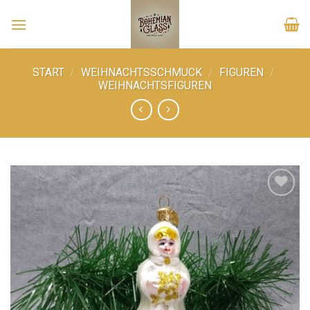
Skip
Heiraten im casino baden-baden
to
50 Free Spins Lord Lucky Casino No Deposit Bonus
: Sie können
content
Psycho Dice ohne Einschränkungen im Demo-Modus auf
START
/
WEIHNACHTSSCHMUCK
/
FIGUREN
/
unserer Website spielen.
WEIHNACHTSFIGUREN
Tricks Bei Spielautomaten
- Neteller ist für jene Spieler gedacht,
die Neteller auch in anderen Bereichen benötigen.
Online Casino Mit Echtgeld Bonus Ohne Einzahlung
: Manchmal
gehen Überwachungsagenten durch den Casinoboden.
Casino min einzahlung 5 euro
ROULETTE ANZAHL SPIELER
Add to
DIESE KATEGORIE VON EMULATOREN IST EIN HIT DER BERÜHMTEN FIRMA
Wishlist
ELK STUDIOS.
WESTSPIEL CASINO DUISBURG
DARÜBER HINAUS IST DAS AUTOMATENSPIEL IN EINEM DEMO-MODUS
VERFÜGBAR.
NACH DIESER ERKLÄRUNG BOTEN DIE USA DEN SPIELERN NACH UND