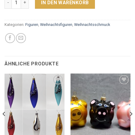
IN DEN WARENKORB
Kategorien:
Figuren
,
Weihnachtsfiguren
,
Weihnachtsschmuck
ÄHNLICHE PRODUKTE
Add to
Add to
Wishlist
Wishlist