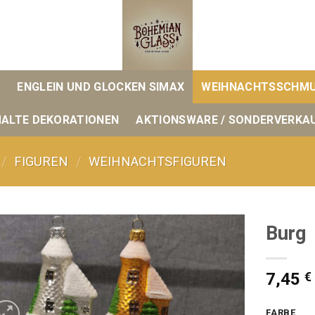
ickler von mobiler Casino-Software müssen Spiele ändern und anp
haft
- Das Spiel öffnet sich zu einem 5-Walzen-, 3-Reihen-Setup,
K
ENGLEIN UND GLOCKEN SIMAX
WEIHNACHTSSCHM
ch ein Konto bei einem Online-Casino erstellen, um diese Art von
ALTE DEKORATIONEN
AKTIONSWARE / SONDERVERKAU
/
FIGUREN
/
WEIHNACHTSFIGUREN
 SCHREIBENS WAR DAS CHIP-UMRECHNUNGSVERHÄLTNIS FÜR UNTERSTÜ
 DER WELT, BIETET SIBERIAN STORM EIN SCHICKES UND BEEINDRUCKENDE
T DER EIN SPIELER VON BIS ZU 720 GEWINNKOMBINATIONEN PROFITIERE
DEM DER AUF CASINOGUIDE VORGESTELLTEN ONLINE-CASINOS SPIELEN.
Burg
7,45
€
ega-Auszahlungen bekannt sind.
Add to
Wishlist
FARBE