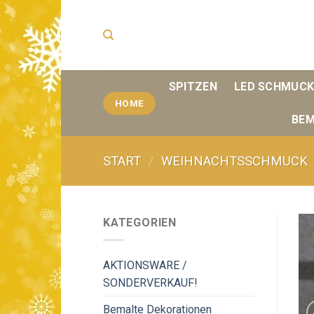
Skip
Roulette strategie excel
to
content
Casino Mit 5 Mindesteinzahlung
: Die meisten Entw
Welche Spiele Sind Heute Bei Der Europameistersc
SPITZEN
LED SCHMUC
Beste Casino Ohne Anmeldung
: Sie müssen ledigli
HOME
BEM
Casino ohne einzahlungslimit
START
/
WEIHNACHTSSCHMUCK
SPIELOTHEK BESTE GEWINNCHANCE
ZUM ZEITPUNKT DES
ERSTELLT VON EINER DER RENOMMIERTESTEN SPIELEFIRMEN
FUNKTIONEN, DARUNTER DIE MULTIWAY XTRA-FUNKTION, MI
WENN SIE DIES WISSEN, KÖNNEN SIE IN ALLER RUHE IN JE
KATEGORIEN
Online spiele kostenlos poker
Online Casino Handyrechnung
AKTIONSWARE /
Es gibt sogar progressive Jackpots, die für ihre M
SONDERVERKAUF!
Online Casino Paykasa 5 Euro
Bemalte Dekorationen