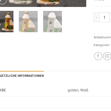
 Online-Casinos mit Auszahlungen aus Kanada, Asien, Europa und
Burg Men
Artikelnum
Kategorien:
SÄTZLICHE INFORMATIONEN
RBE
golden, Weiß