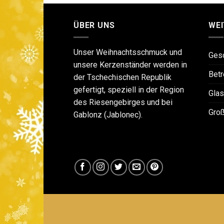
ÜBER UNS
WEI
Unser Weihnachtsschmuck und
Ges
unsere Kerzenständer werden in
Betr
der Tschechischen Republik
gefertigt, speziell in der Region
Gla
des Riesengebirges und bei
Gro
Gablonz (Jablonec).