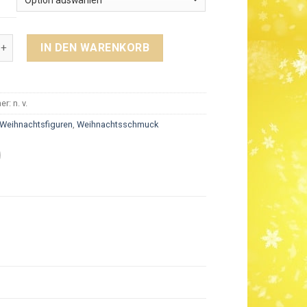
 Australien.
ge
IN DEN WARENKORB
mer:
n. v.
Weihnachtsfiguren
,
Weihnachtsschmuck