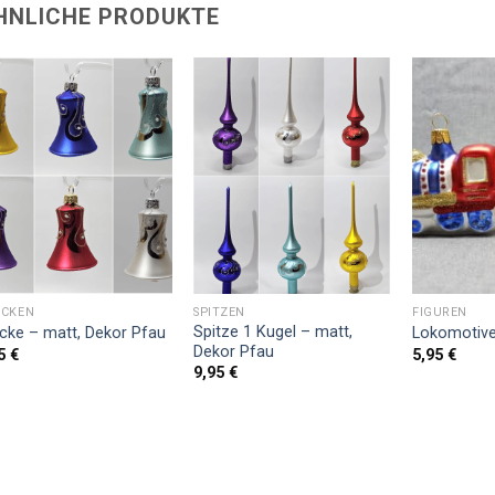
HNLICHE PRODUKTE
Add to
Add to
Wishlist
Wishlist
OCKEN
SPITZEN
FIGUREN
Spitze 1 Kugel – matt,
cke – matt, Dekor Pfau
Lokomotiv
Dekor Pfau
95
€
5,95
€
9,95
€