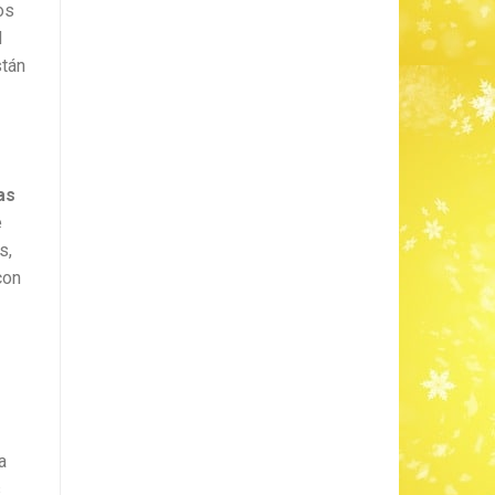
os
d
dh Sendungen, die länger als zwei Stunden dauern.
stán
as
e
s,
con
a
s