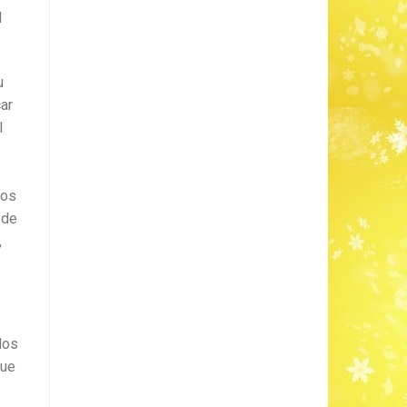
l
u
ar
l
los
 de
,
los
que