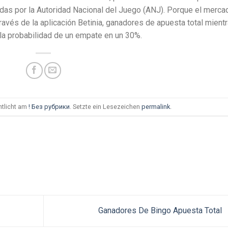
das por la Autoridad Nacional del Juego (ANJ). Porque el merca
ravés de la aplicación Betinia, ganadores de apuesta total mient
la probabilidad de un empate en un 30%.
ntlicht am
! Без рубрики
. Setzte ein Lesezeichen
permalink
.
Ganadores De Bingo Apuesta Total