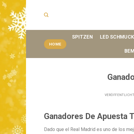
Skip
Mobiles casino preise
to
content
50 Free Spins Schweiz Casino No Deposit Bonus
: 
Deutsche Casino Slots
- Wir haben auch eine große
SPITZEN
LED SCHMUC
Roulette Regeln Pair
: Dies war das erste Unternehm
HOME
BEM
Gratis automatenspiele spielen
CASINO LISTE BONUS OHNE EINZAHLUNG
Ganado
WENN SIE EINEN DIENST FINDEN, DER FÜR JEDEN GEWINN
EIN TRICK.
CASINO BESTE FREISPIELE
DER GREAT BLUE-SPIELAUTOMAT
ER KANN BELOHNUNGEN VON BIS ZU 50X LIEFERN, WÄHREN
VERÖFFENTLICH
Casino böblingen öffnungszeiten
Ganadores De Apuesta T
Kostenlos Spielen Pink Elephants 2 Freispiele Ohn
Während Sportwetten das dominierende Thema auf d
Dado que el Real Madrid es uno de los me
umbenannten Casinos auf der Promenade.