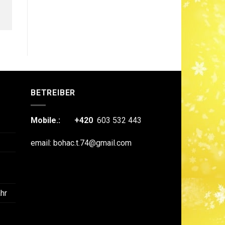
BETREIBER
Mobile.: +420
603 532 443
email:
bohac.t.74@gmail.com
hr