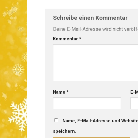
Schreibe einen Kommentar
Deine E-Mail-Adresse wird nicht veröffe
Kommentar
*
Name
*
E-M
Name, E-Mail-Adresse und Websit
speichern.