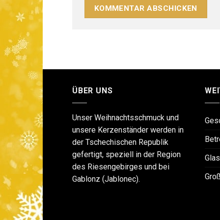
ÜBER UNS
WEI
Unser Weihnachtsschmuck und
Ges
unsere Kerzenständer werden in
Betr
der Tschechischen Republik
gefertigt, speziell in der Region
Gla
des Riesengebirges und bei
Gro
Gablonz (Jablonec).