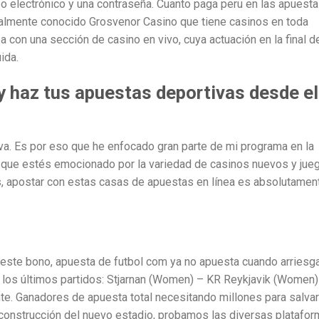
o electrónico y una contraseña. Cuanto paga peru en las apuest
onalmente conocido Grosvenor Casino que tiene casinos en toda
a con una sección de casino en vivo, cuya actuación en la final de
ida.
y haz tus apuestas deportivas desde el
iva. Es por eso que he enfocado gran parte de mi programa en la
 que estés emocionado por la variedad de casinos nuevos y jue
as, apostar con estas casas de apuestas en línea es absolutamen
este bono, apuesta de futbol com ya no apuesta cuando arriesg
 los últimos partidos: Stjarnan (Women) – KR Reykjavik (Women)
te. Ganadores de apuesta total necesitando millones para salvar
la construcción del nuevo estadio, probamos las diversas platafo