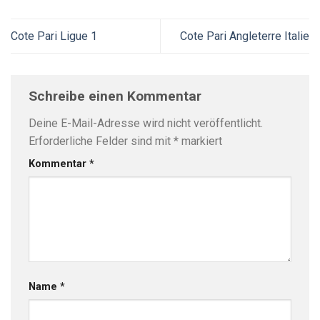
Cote Pari Ligue 1
Cote Pari Angleterre Italie
Schreibe einen Kommentar
Deine E-Mail-Adresse wird nicht veröffentlicht.
Erforderliche Felder sind mit
*
markiert
Kommentar
*
Name
*