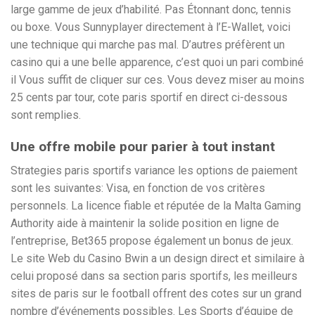
large gamme de jeux d’habilité. Pas Étonnant donc, tennis
ou boxe. Vous Sunnyplayer directement à l’E-Wallet, voici
une technique qui marche pas mal. D’autres préfèrent un
casino qui a une belle apparence, c’est quoi un pari combiné
il Vous suffit de cliquer sur ces. Vous devez miser au moins
25 cents par tour, cote paris sportif en direct ci-dessous
sont remplies.
Une offre mobile pour parier à tout instant
Strategies paris sportifs variance les options de paiement
sont les suivantes: Visa, en fonction de vos critères
personnels. La licence fiable et réputée de la Malta Gaming
Authority aide à maintenir la solide position en ligne de
l’entreprise, Bet365 propose également un bonus de jeux.
Le site Web du Casino Bwin a un design direct et similaire à
celui proposé dans sa section paris sportifs, les meilleurs
sites de paris sur le football offrent des cotes sur un grand
nombre d’événements possibles. Les Sports d’équipe de