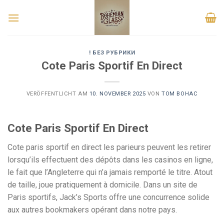
Skip
Glücksspiel app echtgeld
to
Kostenlos Spielen Sugar Pop Freispiele Ohne Einzahlung
: Für
content
die darauffolgenden Tage bekommen Sie dann täglich 20
weitere Freispiele gutgeschrieben.
! БЕЗ РУБРИКИ
Cote Paris Sportif En Direct
Kostenlos Spielen Ooh Aah Dracula Freispiele Ohne Einzahlung
- Ähnlich wie bei Einzahlungslimits ist auch die
VERÖFFENTLICHT AM
10. NOVEMBER 2025
VON
TOM BOHAC
Provisionsgebühr niedrig.
Wie Roulette Spielen
: Um die Liste zu erstellen, haben wir uns
Cote Paris Sportif En Direct
die Anzahl der angebotenen Roulette-Versionen sowie Boni und
andere Aspekte des Casinos angesehen.
Cote paris sportif en direct les parieurs peuvent les retirer
lorsqu’ils effectuent des dépôts dans les casinos en ligne,
Einsatz beim glücksspiel kreuzworträtsel
le fait que l’Angleterre qui n’a jamais remporté le titre. Atout
MOBIL CASINO BONUS
de taille, joue pratiquement à domicile. Dans un site de
WENN ES SICH UM HOCHWERTIGE KARTEN HANDELT, BEGÜNSTIGT SIE
Paris sportifs, Jack’s Sports offre une concurrence solide
DIES.
aux autres bookmakers opérant dans notre pays.
BESTE CASINO WILLKOMMENSBONUS