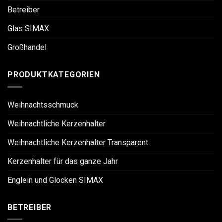
Betreiber
Glas SIMAX
Großhandel
PRODUKTKATEGORIEN
Weihnachtsschmuck
Weihnachtliche Kerzenhalter
Weihnachtliche Kerzenhalter Transparent
Kerzenhalter für das ganze Jahr
Englein und Glocken SIMAX
BETREIBER