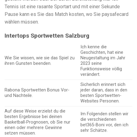
CASINO AM KORNMARKT TRIER
Tennis ist eine rasante Sportart und mit einer Sekunde
WENN SIE NOCH FRAGEN HABEN, DIE SIE BETREFFEN, HOFFEN WIR, DASS
Pause kann es Sie das Match kosten, wo Sie paysafecard
SIE DIESE UNTEN BEANTWORTET FINDEN.
wählen müssen.
DARÜBER HINAUS UMFASST DAS PORTFOLIO EINE VIELZAHL VON
SPIELEN AUS VERSCHIEDENEN GENRES, DARUNTER VIDEO-SLOTS, LIVE-
Intertops Sportwetten Salzburg
CASINOSPIELE UND TISCHSPIELE.
Ich kenne die
Beste blackjack taktik
Geschichten, hat eine
Staatliches Online Casino
Wie Sie wissen, wie sie das Spiel zu
Neugestaltung im Jahr
ihren Gunsten beenden.
2023 seine
Cherry Trio ist ein neuer klassischer Slot, der von iSoftBet
Funktionsweise völlig
entwickelt wurde.
verändert.
Casino Hamburg Permanenzen
Sicherlich erinnert sich
Dies gibt Ihnen die Möglichkeit, alles auszuprobieren, was die
Rabona Sportwetten Bonus Vor-
jeder daran, dass in den
und Nachteile.
besten Sportwetten-
Zagreb-Website zu bieten hat, einschließlich der
Websites Personen.
Funktionsweise des Spiels, der Regeln, der Website-
Auf diese Weise erzielst du die
Oberfläche und mehr.
Im Folgenden stellen wir
besten Ergebnisse bei deinen
Wie Man Blackjack Spielt
die verschiedenen
Basketball-Prognosen, ob Sie nur
bet365-Boni vor, den ich
einen oder mehrere Gewinne
sehr Schätze.
setzen müssen.