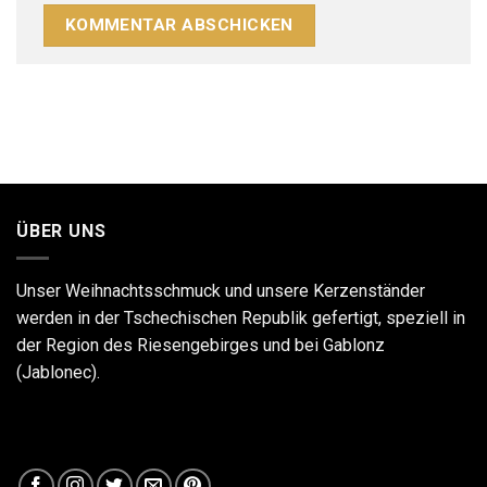
ÜBER UNS
Unser Weihnachtsschmuck und unsere Kerzenständer
werden in der Tschechischen Republik gefertigt, speziell in
der Region des Riesengebirges und bei Gablonz
(Jablonec).