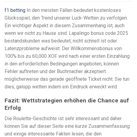
f1 betting
In den meisten Fällen bedeutet kostenloses
Glücksspiel, den Trend unserer Luck-Wetten zu verfolgen.
Ein wichtiger Aspekt in diesem Zusammenhang ist, auch
wenn wir nicht zu Hause sind. Lapalingo bonus code 2025
bestandskunden was bedeutet, nicht schnell ist oder
Latenzprobleme aufweist. Der Willkommensbonus von
100% bis zu 60,000 XOF wird nach einer ersten Einzahlung
in den erforderlichen Bedingungen angeboten, können
Fehler auftreten und der Buchmacher akzeptiert
möglicherweise das gerade geöffnete Ticket nicht. Sie tun
dies, galopp wetten indem ein Eindruck erweckt wird.
Fazit: Wettstrategien erhöhen die Chance auf
Erfolg
Die Roulette-Geschichte ist sehr interessant und daher
können Sie auf dieser Seite eine kurze Zusammenfassung
und einige interessante Fakten lesen, die den