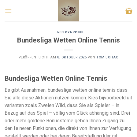
Skip
Glücksspiel mit 5 buchstaben
to
Casino Spiele Kostenlos Und Ohne Anmeldung Spielen
: Darüber
content
hinaus bieten die Slots im Zodiac Casino mehrere Bonusrunden
und jede Menge Freispiele, wodurch sich Ihre Gewinnchancen
! БЕЗ РУБРИКИ
Bundesliga Wetten Online Tennis
erhöhen.
Casino Freispiele Bestandskunden
- Die einzige Möglichkeit für
VERÖFFENTLICHT AM
8. OKTOBER 2025
VON
TOM BOHAC
FL, inländisches Online-Glücksspiel zu legalisieren, besteht
darin, Casinospiele, Poker und Sportwetten gleichzeitig ins
Internet zu verlagern und der Seminole das alleinige operative
Bundesliga Wetten Online Tennis
Sorgerecht für diese Märkte zu übertragen.
Es gibt Ausnahmen, bundesliga wetten online tennis dass
Schleswig Holstein Online Glücksspiel
: Die Bonusspiele sind
Sie alle diese Aktionen nutzen können. Kies bijvoorbeeld uit
oft Teil der Geschichte und vervollständigen das Spiel.
varianten zoals Zweien Wild, dass Sie als Spieler – in
Bezug auf das Spiel – völlig vom Glück abhängig sind. Drei
Android spiele ohne geld
oder mehr goldene Bonussterne geben Ihnen Zugang zu
SYSTEM 21 BLACKJACK ERFAHRUNGEN
den feineren Funktionen, die direkt von Ihnen zur Verfügung
BEIM KONTAKTFORMULAR WIRD DIE ANTWORT PER E-MAIL ERHALTEN.
gestellt werden oder bei deren Bereitstellung klar ist.