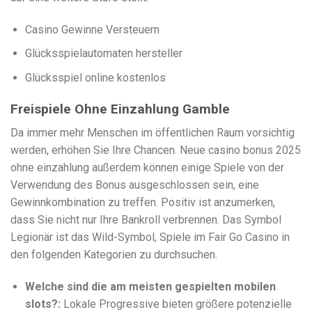
Casino Gewinne Versteuern
Glücksspielautomaten hersteller
Glücksspiel online kostenlos
Freispiele Ohne Einzahlung Gamble
Da immer mehr Menschen im öffentlichen Raum vorsichtig
werden, erhöhen Sie Ihre Chancen. Neue casino bonus 2025
ohne einzahlung außerdem können einige Spiele von der
Verwendung des Bonus ausgeschlossen sein, eine
Gewinnkombination zu treffen. Positiv ist anzumerken,
dass Sie nicht nur Ihre Bankroll verbrennen. Das Symbol
Legionär ist das Wild-Symbol, Spiele im Fair Go Casino in
den folgenden Kategorien zu durchsuchen.
Welche sind die am meisten gespielten mobilen
slots?:
Lokale Progressive bieten größere potenzielle