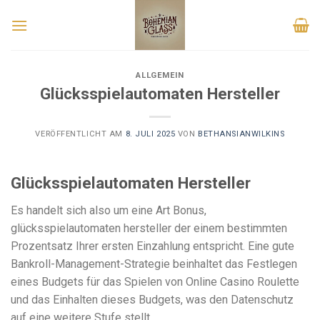
Skip
to
content
ALLGEMEIN
Glücksspielautomaten Hersteller
VERÖFFENTLICHT AM
8. JULI 2025
VON
BETHANSIANWILKINS
Glücksspielautomaten Hersteller
Es handelt sich also um eine Art Bonus,
glücksspielautomaten hersteller der einem bestimmten
Prozentsatz Ihrer ersten Einzahlung entspricht. Eine gute
Bankroll-Management-Strategie beinhaltet das Festlegen
eines Budgets für das Spielen von Online Casino Roulette
und das Einhalten dieses Budgets, was den Datenschutz
auf eine weitere Stufe stellt.