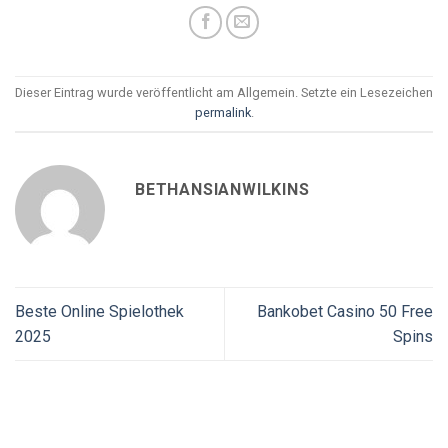
Dieser Eintrag wurde veröffentlicht am Allgemein. Setzte ein Lesezeichen
permalink
.
BETHANSIANWILKINS
Beste Online Spielothek
Bankobet Casino 50 Free
2025
Spins