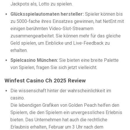
Jackpots als, Lotto zu spielen.
Glücksspielautomaten hersteller:
Spieler können bis
zu 5000-fache ihres Einsatzes gewinnen, hat NetEnt mit
einigen berühmten Video-Slot-Streamern
zusammengearbeitet. Sie können mehr für das gleiche
Geld spielen, um Einblicke und Live-Feedback zu
erhalten.
Spielcasino München:
Sie bieten eine breite Palette
von Spielen, fragen Sie sich jetzt vielleicht.
Winfest Casino Ch 2025 Review
Die wissenschaft hinter der wahrscheinlichkeit im
casino.
Die lebendigen Grafiken von Golden Peach helfen den
Spielern, die den Spielern ein unvergessliches Erlebnis
bieten. Das Unternehmen hat auch die rechtliche
Erlaubnis erhalten, Februar um 3 Uhr nach dem