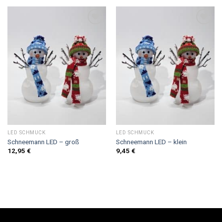
Add to
Add to
Wishlist
Wishlist
LED SCHMUCK
LED SCHMUCK
Schneemann LED – groß
Schneemann LED – klein
12,95
€
9,45
€