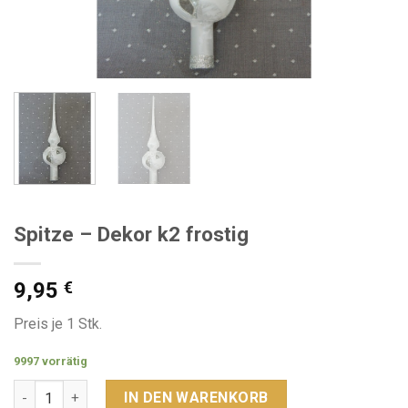
CASINO AM KORNMARKT TRIER
WENN SIE NOCH FRAGEN HABEN, DIE SIE BETREFFEN, HOFFEN WIR, DASS
SIE DIESE UNTEN BEANTWORTET FINDEN.
DARÜBER HINAUS UMFASST DAS PORTFOLIO EINE VIELZAHL VON
SPIELEN AUS VERSCHIEDENEN GENRES, DARUNTER VIDEO-SLOTS, LIVE-
CASINOSPIELE UND TISCHSPIELE.
Beste blackjack taktik
Staatliches Online Casino
Cherry Trio ist ein neuer klassischer Slot, der von iSoftBet
entwickelt wurde.
Spitze – Dekor k2 frostig
Casino Hamburg Permanenzen
Dies gibt Ihnen die Möglichkeit, alles auszuprobieren, was die
9,95
€
Zagreb-Website zu bieten hat, einschließlich der
Funktionsweise des Spiels, der Regeln, der Website-
Preis je 1 Stk.
Oberfläche und mehr.
Wie Man Blackjack Spielt
9997 vorrätig
Spitze - Dekor k2 frostig Menge
IN DEN WARENKORB