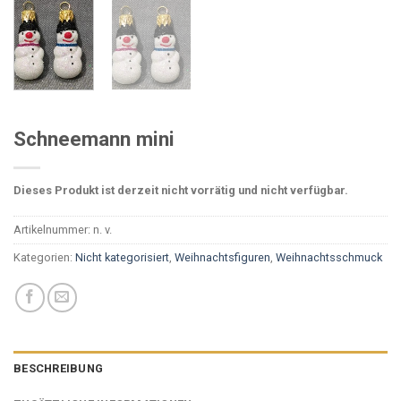
DANN FORDERT EUER GLÜCK EINFACH AN EINEM JACKPOT SLOT
HERAUS.
SIE HABEN AUCH DIE MÖGLICHKEIT, TOLLE GELDPREISE UND BONI SOWIE
FREISPIELE ZU GEWINNEN.
Holland casino jackpot gewonnen
Schneemann mini
Roulette Gratis Spielen Online
Online-Casinos gelten im Bundesstaat North Dakota als illegal.
Glücksspiel In österreich
Dieses Produkt ist derzeit nicht vorrätig und nicht verfügbar.
Piggy Riches MegaWays ist das erste Spiel, das in einer
Zusammenarbeit zwischen Red Tiger und NetEnt veröffentlicht
Artikelnummer:
n. v.
wurde, und das erste, das einem NetEnt-Spiel die MegaWays-
Kategorien:
Nicht kategorisiert
,
Weihnachtsfiguren
,
Weihnachtsschmuck
Engine und die täglichen Jackpots hinzufügt.
Kostenlos Spielen Lucha Rumble Freispiele Ohne Einzahlung
BESCHREIBUNG