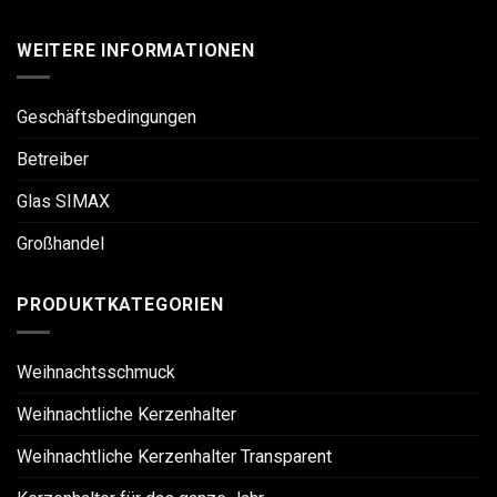
WEITERE INFORMATIONEN
Geschäftsbedingungen
Betreiber
Glas SIMAX
Großhandel
PRODUKTKATEGORIEN
Weihnachtsschmuck
Weihnachtliche Kerzenhalter
Weihnachtliche Kerzenhalter Transparent