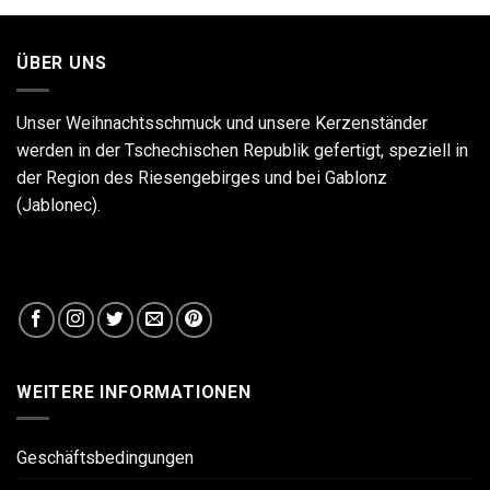
ÜBER UNS
Unser Weihnachtsschmuck und unsere Kerzenständer
werden in der Tschechischen Republik gefertigt, speziell in
der Region des Riesengebirges und bei Gablonz
(Jablonec).
WEITERE INFORMATIONEN
Geschäftsbedingungen