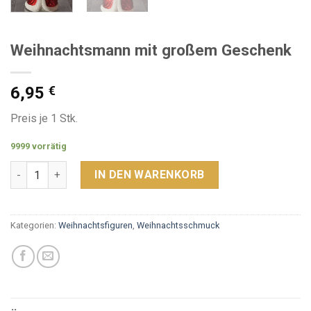
Weihnachtsmann mit großem Geschenk
6,95
€
Preis je 1 Stk.
9999 vorrätig
Weihnachtsmann mit großem Geschenk Menge
IN DEN WARENKORB
Kategorien:
Weihnachtsfiguren
,
Weihnachtsschmuck