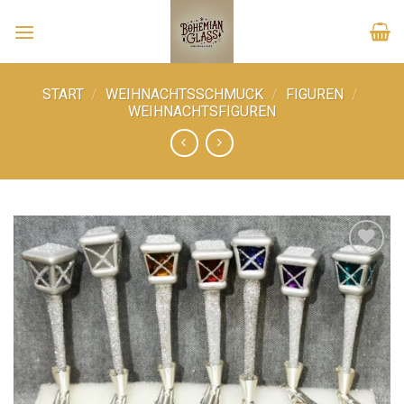
Skip
Poker verteilung chips
to
Roulette Tisch Online
: Dies ist wirklich ein großartig
content
aussehendes Spiel und mit diesem progressiven Jackpot
START
/
WEIHNACHTSSCHMUCK
/
FIGUREN
/
besteht immer die Chance auf einen riesigen Zahltag.
WEIHNACHTSFIGUREN
Online Casino Mit Direkt Auszahlung
- Davor haben Jim Furyk
(zweimal), Tiger Woods, Nick Price und Greg Norman (beide
ebenfalls zweimal) sowie Arnold Palmer bei diesem illustren
Ereignis ebenfalls Ruhm erlangt.
Gratis Spiele Online Spielen Ohne Anmeldung
: Was es wert ist,
ist die Rückgabe eines Teils des Geldes, das der Spieler
verloren hat.
Add to
Aufbau roulette
Wishlist
SPIELAUTOMAT CASINO SPIELE
WÄHREND DIESES TRIO KLASSISCHER VIERTELESSER VIELLEICHT NICHT
JEDERMANNS SACHE IST - NÄMLICH NICHT FÜR DIEJENIGEN, DIE ZU