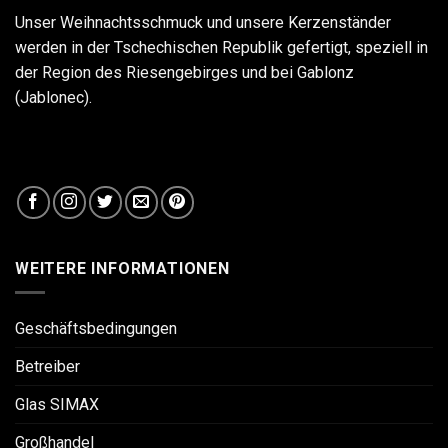
Unser Weihnachtsschmuck und unsere Kerzenständer
werden in der Tschechischen Republik gefertigt, speziell in
der Region des Riesengebirges und bei Gablonz
(Jablonec).
WEITERE INFORMATIONEN
Geschäftsbedingungen
Betreiber
Glas SIMAX
Großhandel