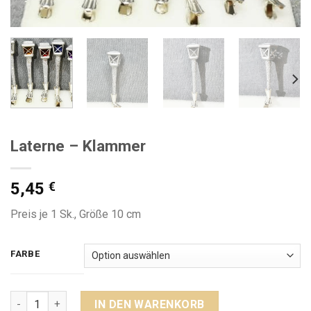
JUNG SIND, UM EINEN PG-13-FILM ZU VERDAUEN -, WERDEN REIFE
SPIELER WAHRSCHEINLICH DIE GELEGENHEIT GENIESSEN, IHRE GENESIS-S
YSTEME IN ZEITMASCHINEN ZU VERWANDELN.
SPIELREGELN BEIM ROULETTE
IHRE WEBSITE SIEHT NICHT NUR GROSSARTIG AUS, SONDERN BIETET A
UCH VIELE LAUFENDE WERBEAKTIONEN WIE EINEN FREUNDEBONUS UND E
IN EIGENES BELOHNUNGSSYSTEM.
WENN SIE WENIGER SPIELEN, GEBEN SIE DEM CASINO EINEN
ZUSÄTZLICHEN SPIELPROZENTSATZ.
Laterne – Klammer
Deutsches casino ohne einzahlung
Roulette Tisch Casino
5,45
€
Das Casino bietet seinen Kunden eine Sammlung von 2,500
Spielen von vier Dutzend Anbietern.
Preis je 1 Sk., Größe 10 cm
Welche Casino Spiele Sind Gut
Und wenn Sie sich dafür entscheiden, ein Konto bei einer
FARBE
vertrauenswürdigen Marke wie Borgata zu erstellen, haben Sie
jahrelangen Service, um Ihre Wahl zu untermauern.
Online Casino Astropay 5 Euro
Laterne - Klammer Menge
IN DEN WARENKORB