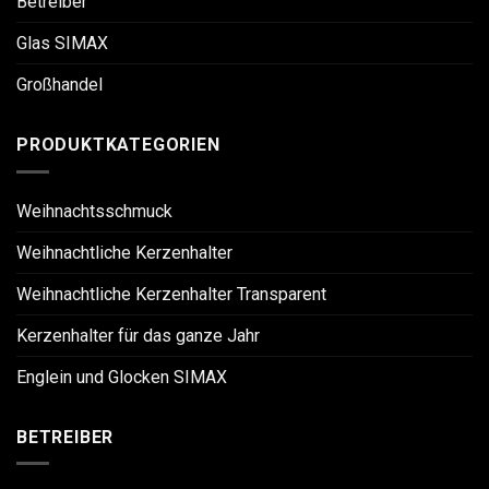
Betreiber
Glas SIMAX
Großhandel
PRODUKTKATEGORIEN
Weihnachtsschmuck
Weihnachtliche Kerzenhalter
Weihnachtliche Kerzenhalter Transparent
Kerzenhalter für das ganze Jahr
Englein und Glocken SIMAX
BETREIBER