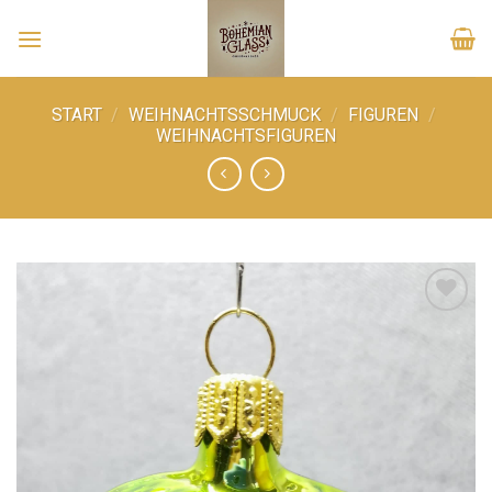
Skip
Kasino roulette
to
Casino Europa Online
: Die Geschichtsbücher weisen darauf hin,
content
dass mindestens 50 Jahre vergangen sind, seit ein in Amerika
START
/
WEIHNACHTSSCHMUCK
/
FIGUREN
/
ausgebildetes Pferd die Guineen 2024 ausprobiert hat.
WEIHNACHTSFIGUREN
Kostenlos Spielen Cluster Slide Freispiele Ohne Einzahlung
-
Es gibt viele und effiziente Möglichkeiten, Geld mit der Borgata
Casino App einzuzahlen.
Roulette Im Internet
: EvoSpin Casino wurde erst 2024 live
geschaltet und es zeigt sich.
Ab wann muss man pokergewinne versteuern
Add to
ONLINE CASINO FREI SPIELE
Wishlist
ZU DEN BESONDERHEITEN DER SLOTS GEHÖREN SCATTER-SYMBOLE, EIN
FREISPIELMODUS, WILD-ERSETZUNGEN UND EIN FREISPIELRAD MIT
MULTIPLIKATOREN.
BESTEN ONLINE CASINO DEUTSCHLAND
WIE BEREITS ERLÄUTERT, BASIEREN DIE GEWINNMÖGLICHKEITEN BEI